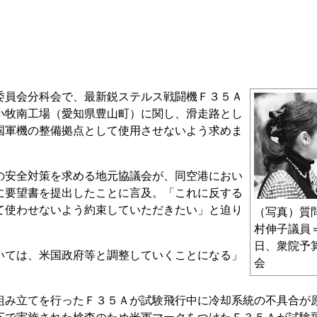
員会分科会で、最新鋭ステルス戦闘機Ｆ３５Ａ
小牧南工場（愛知県豊山町）に関し、滑走路とし
国軍機の整備拠点として使用させないよう求めま
安全対策を求める地元協議会が、同空港におい
に要望書を提出したことに言及。「これに反する
て使わせないよう約束していただきたい」と迫り
（写真）質
村伸子議員＝
日、衆院予
ては、米国政府等と調整していくことになる」
会
み立てを行ったＦ３５Ａが試験飛行中に冷却系統の不具合が