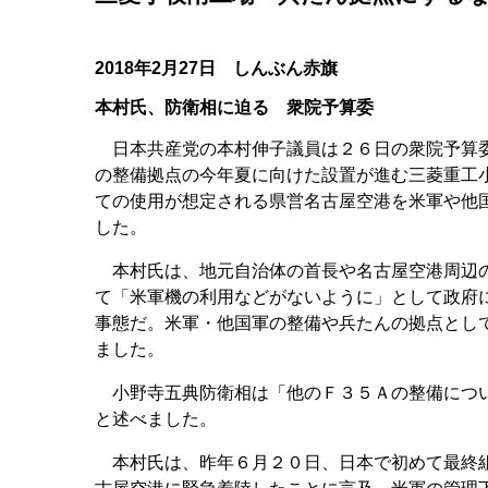
2018年2月27日 しんぶん赤旗
本村氏、防衛相に迫る 衆院予算委
日本共産党の本村伸子議員は２６日の衆院予算委
の整備拠点の今年夏に向けた設置が進む三菱重工
ての使用が想定される県営名古屋空港を米軍や他
した。
本村氏は、地元自治体の首長や名古屋空港周辺の
て「米軍機の利用などがないように」として政府
事態だ。米軍・他国軍の整備や兵たんの拠点とし
ました。
小野寺五典防衛相は「他のＦ３５Ａの整備につい
と述べました。
本村氏は、昨年６月２０日、日本で初めて最終組