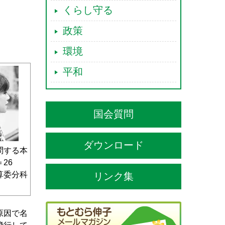
くらし守る
政策
環境
平和
国会質問
ダウンロード
問する本
26
算委分科
リンク集
原因で名