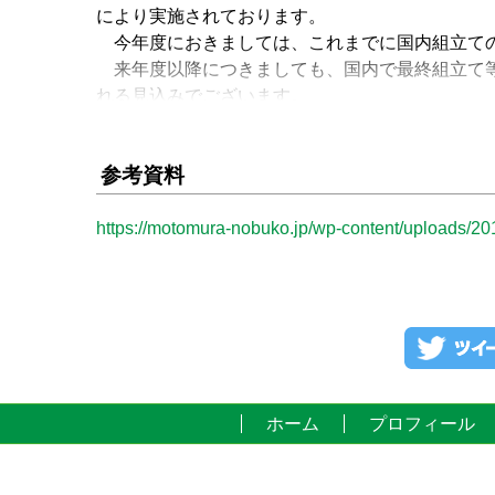
により実施されております。
今年度におきましては、これまでに国内組立ての
来年度以降につきましても、国内で最終組立て等
れる見込みでございます。
○本村分科員 今年度は二機ということで、来年
すか。
参考資料
○鈴木政府参考人 今製造中でございますので、
https://motomura-nobuko.jp/wp-content/uploads
その納入に応じまして、一機当たり約四回程度の
○本村分科員 昨年六月二十日に、十二時二十五分
が、試験飛行中にトラブルを発生させ、緊急事態
港周辺は人口密集地でございます。試験飛行の大
ふぐあい、緊急着陸、どういう事件だったのか、
と思います。これは大臣にお願いしたいと思いま
ホーム
プロフィール
○小野寺国務大臣 本件は、Ｆ35Ａ国内ＦＡＣＯ
時四十一分に県営名古屋空港を離陸しましたが、
を期すため試験飛行を中断し、十二時三十六分に