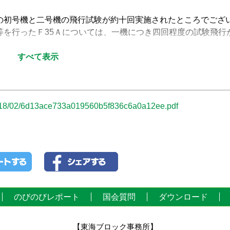
初号機と二号機の飛行試験が約十回実施されたところでござ
を行ったＦ35Ａについては、一機につき四回程度の試験飛行
すべて表示
度は恐らく四機、再来年度は六機というふうにふえていくんじ
具体的に、納入時期、幾つというのははっきり申し上げられま
/2018/02/6d13ace733a019560b5f836c6a0a12ee.pdf
試験飛行をさせていただくという予定でございます。
ごろですけれども、その試験飛行を行っていたＦ35ステルス
を宣言し、緊急着陸するという事件がございました。愛知県営
変な危険性というものを改めて痛感いたしました。
原因とそして再発防止はどうなっているのか、お示しをいた
す。
のびのびレポート
国会質問
ダウンロード
初号機がロッキード・マーチン社による試験飛行のため六月二
飛行中に機体の冷却系統に関する警報装置が作動したため、安
県営名古屋空港に着陸いたしました。
【東海ブロック事務所】