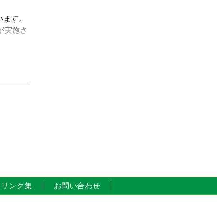
います。
が実施さ
ゃないで
せんが、
戦闘機
名古屋空
だきたい
リンク集
お問い合わせ
十日十一
全に万全