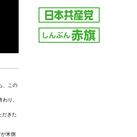
も、この
終わり、
ただきた
行が米側