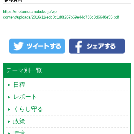
からもどこからもこの問題で連絡はその後全くないということでござい
ました。
https://motomura-nobuko.jp/wp-
愛知県にある三菱重工小牧南工場、東京にあるＩＨＩ瑞穂工場に置か
content/uploads/2016/11/edc0c1d0f267b69e44c733c3d6648e55.pdf
れるこのアジア太平洋地域のＦ35整備拠点とは何なのか、大臣、端的に
お示しください。
〔委員長退席、菅原委員長代理着席〕
○中谷国務大臣
平成二十六年の十二月十八日の防衛省の発表資料、これ
は、前日、十二月十七日に米国政府が、アジア太平洋地域におけるＦ35
の整備拠点、リージョナルデポを日本及びオーストラリアに設置するこ
とを決定した旨公表したことをお知らせしたものでございます。
具体的には、機体については平成三十年初期までに三菱重工業の愛知
県小牧南工場に、エンジンについては平成三十年初期から三ないし五年
テーマ別一覧
後にＩＨＩ東京都瑞穂工場に設置をされる予定ということでございま
す。
日程
リージョナルデポにつきましては、Ｆ35の重整備、すなわち、機体や
エンジンについて分解、検査を要する整備作業等を実施することが予定
レポート
をされておりまして、米国政府としては、今後、Ｆ35の全世界的な運用
が予定をされる中で、ユーザー国のＦ35の整備を効果的に実施するため
に、北米、欧州、アジア太平洋地域において、機体とエンジンを中心と
くらし守る
した整備拠点を設ける計画である、そういうことが内容でございます。
○本村（伸）委員
アメリカ政府にとってリージョナルデポはどういうも
政策
のかということですけれども、二〇〇八年四月、アメリカ空軍のデポ整
備戦略計画というところに、リージョナルデポというのは戦闘能力を高
環境