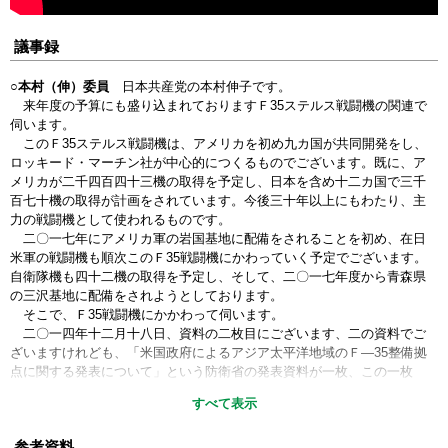
議事録
○本村（伸）委員
日本共産党の本村伸子です。
来年度の予算にも盛り込まれておりますＦ35ステルス戦闘機の関連で
伺います。
このＦ35ステルス戦闘機は、アメリカを初め九カ国が共同開発をし、
ロッキード・マーチン社が中心的につくるものでございます。既に、ア
メリカが二千四百四十三機の取得を予定し、日本を含め十二カ国で三千
百七十機の取得が計画をされています。今後三十年以上にもわたり、主
力の戦闘機として使われるものです。
二〇一七年にアメリカ軍の岩国基地に配備をされることを初め、在日
米軍の戦闘機も順次このＦ35戦闘機にかわっていく予定でございます。
自衛隊機も四十二機の取得を予定し、そして、二〇一七年度から青森県
の三沢基地に配備をされようとしております。
そこで、Ｆ35戦闘機にかかわって伺います。
二〇一四年十二月十八日、資料の二枚目にございます、二の資料でご
ざいますけれども、「米国政府によるアジア太平洋地域のＦ―35整備拠
点に関する発表について」という防衛省の発表資料が一枚、この一枚
が、愛知県から豊山町、そして春日井市、小牧市、名古屋市にファクス
すべて表示
で送られてきました。
私は、二月四日、この全ての自治体を回ってまいりましたけれども、
参考資料
このファクスが一枚送られてきた二〇一四年十二月十八日以降、防衛省