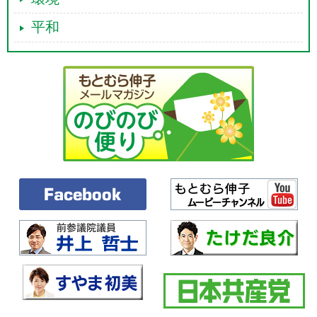
めるものだというふうに書いてございます。
こちらのパネルにありますけれども、この資料の三の地図にあるよう
平和
な、アメリカ軍、在日米軍、在韓国の米軍、そしてオーストラリア軍、
こういう外国軍もリージョナルデポを使うことになるのか、確認をした
いと思います。
○中谷国務大臣
アジア太平洋地域のリージョナルデポにおきましては、
この地域に配備される予定のＦ35の整備を行うことが想定をされており
ます。
現時点におきましては、日本に設置されるリージョナルデポにおきま
しては、航空自衛隊が取得を予定しております四十二機、このＦ35Ａの
整備をする予定でありますが、ほかのＦ35の整備につきましては、今後
米国政府と調整をしていくということにしておりまして、現時点におい
て具体的な計画は有していないということでございます。
○本村（伸）委員
現時点ではないというふうにおっしゃっておりますけ
れども、二〇一三年三月一日のＦ35にかかわる内閣官房長官談話にこう
いうふうに書いてございます。国内に設置される整備基盤により米国に
対する支援も可能となると書いてございます。
この米国の支援ができる国内に設置される整備基盤というのは具体的
に何なのか、お示しください。
○中谷国務大臣
現時点におきましては、先ほど御説明しましたが、愛知
県の小牧南工場におきまして三菱重工業が機体について重整備を実施す
る、また、その後、三―五年後に、ＩＨＩが東京都瑞穂工場においてエ
ンジンにつきまして整備を行うということでございます。
○本村（伸）委員
米軍の支援もするという重大な答弁だというふうに思