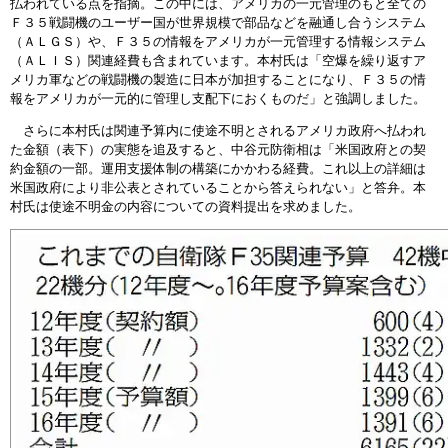
払われている点を指摘。この中には、アメリカの一元管理のもと全ての
Ｆ３５戦闘機のユーザー国が世界規模で部品などを融通し合うシステム
（ＡＬＧＳ）や、Ｆ３５の情報をアメリカが一元管理する情報システム
（ＡＬＩＳ）関連経費も含まれています。本村氏は「空爆を繰り返すア
メリカ軍などの戦闘機の製造に日本が加担することになり、Ｆ３５の情
報をアメリカが一元的に管理し支配下におくものだ」と強調しました。
さらに本村氏は関連予算内に使途不明とされるアメリカ政府へ払われ
た金額（表下）の実態を追及すると、中谷元防衛相は「米国政府との契
約金額の一部。運用支援体制の構築にかかわる経費。これ以上の詳細は
米国政府により非公表とされていることから答えられない」と答弁。本
村氏は使途不明金の内容についての資料提出を求めました。