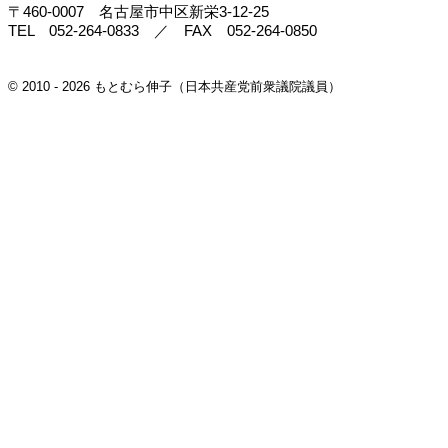
置されるリージョナルデポにつきましては、航空自衛隊の取得する四十
〒460-0007 名古屋市中区新栄3-12-25
二機のＦ35Ａの整備を実施する予定でありまして、他のＦ35の整備につ
TEL 052-264-0833 ／ FAX 052-264-0850
きましては、今後、米国政府等と調整をしていくということにしており
まして、現時点において具体的計画はないということでございます。
○本村（伸）委員
先ほどの官房長官の答弁とはちょっと今違う答弁だっ
© 2010 - 2026 もとむら伸子（日本共産党前衆議院議員）
たんですけれども。
この新ガイドラインというのは、平時から有事まで切れ目のない、力
強い日米の共同対応をグローバルにやっていくということが趣旨だとい
うふうに思いますけれども、このリージョナルデポというのは平時でも
有事でも使うことになるのかということを確認したいと思います。
○中谷国務大臣
このリージョナルデポといいますと、Ｆ35の重整備、す
なわち機体やエンジン等を分解して検査をするような整備作業等を実施
することが予定されておりまして、米国政府としては、今後、Ｆ35、こ
れを全世界的に配備していくわけでありますが、北米、欧州、アジア太
平洋地域においてこういった整備拠点を設ける計画を示したものでござ
います。
このリージョナルデポにつきましては、定期的な重整備、この時期に
使用することなどが考えられますけれども、現時点で、個々の機体の整
備の時期等について具体的な計画はございません。
○本村（伸）委員
日米の新ガイドラインには、重要影響事態のときに整
備を強化するというふうに書いてあります。ガイドラインに基づくリー
ジョナルデポということですから、そういうときにも使われる可能性が
あるということでございます。
次に、コストについて議論をしていきたいと思います。