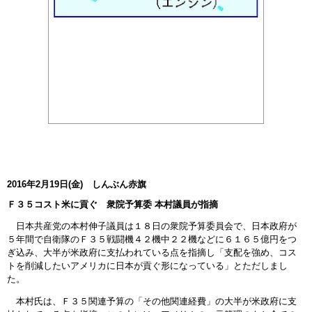
2016年2月19日(金) しんぶん赤旗
Ｆ３５コスト米に貢ぐ 衆院予算委 本村議員が指摘
日本共産党の本村伸子議員は１８日の衆院予算委員会で、日本政府が
５年間で自衛隊のＦ３５戦闘機４２機中２２機などに６１６５億円をつ
ぎ込み、大半が米政府に支払われている点を指摘し「支配を強め、コス
トを削減したいアメリカに日本が貢ぐ形になっている」とただしまし
た。
本村氏は、Ｆ３５関連予算の「その他関連経費」の大半が米政府に支