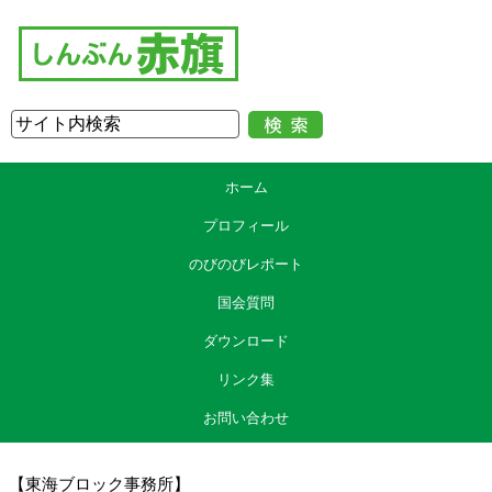
います。
昨年四月末に発表された日米の新ガイドライン、これで初めて「防衛
装備・技術協力」という部分が盛り込まれました。
この新ガイドラインでは、資料の四でお示ししておりますけれども、
日米の「相互の効率性及び即応性のため、共通装備品の修理及び整備の
基盤を強化する。」というふうに書かれております。
リージョナルデポは、この記述の具体化という位置づけでよろしいで
しょうか。
○中谷国務大臣
資料のとおり、昨年の四月に策定されました新ガイドラ
ホーム
インにおきましては、日米二国間の協力の実効性をさらに向上させるた
めの防衛装備、技術協力の一環といたしまして、共通装備品の修理及び
プロフィール
整備の基盤、これを強化するということが挙げられているわけでござい
のびのびレポート
ます。
Ｆ35のリージョナルデポが日本に設置をされるということは、新ガイ
国会質問
ドラインに挙げる共通装備品の修理及び整備の基盤の強化の実現につな
がるものでありまして、積極的に推進をしてまいりたいと考えておりま
ダウンロード
す。
また、このリージョナルデポにおきましては、Ｆ35の重整備、機体や
リンク集
エンジンについて分解、検査を要する整備作業、これを実施することが
予定されておりまして、米国政府としては、今後、Ｆ35の全世界的な運
お問い合わせ
用が予想される中で、ユーザー国のＦ35の整備を効果的に実施するため
に、北米、欧州、アジア太平洋地域において、機体とエンジンを中心と
した整備拠点を設ける計画でございますが、現時点において、日本に設
【東海ブロック事務所】