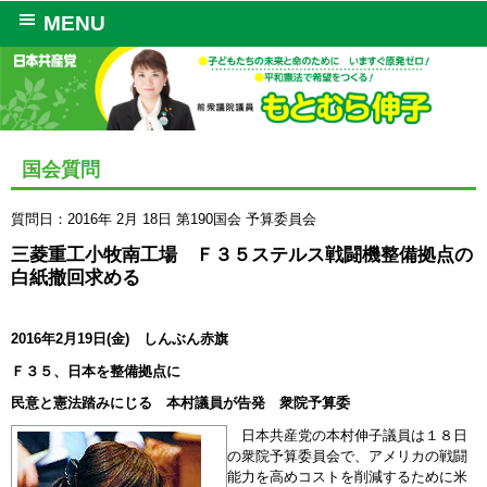
MENU
国会質問
質問日：2016年 2月 18日
第190国会
予算委員会
三菱重工小牧南工場 Ｆ３５ステルス戦闘機整備拠点の
白紙撤回求める
2016年2月19日(金) しんぶん赤旗
Ｆ３５、日本を整備拠点に
民意と憲法踏みにじる 本村議員が告発 衆院予算委
日本共産党の本村伸子議員は１８日
の衆院予算委員会で、アメリカの戦闘
能力を高めコストを削減するために米