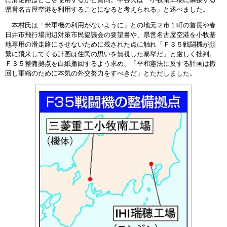
県営名古屋空港を利用することになると考えられる」と述べました。
本村氏は「米軍機の利用がないように」との地元２市１町の首長や春
日井市飛行場周辺対策市民協議会の要望書や、県営名古屋空港を小牧基
地専用の滑走路にさせないために残された点に触れ「Ｆ３５戦闘機が頻
繁に飛来してくる計画は住民の思いを無視した暴挙だ」と厳しく批判。
Ｆ３５整備拠点を白紙撤回するよう求め、「平和憲法に反する計画は撤
回し軍縮のために本気の外交努力をすべきだ」とただしました。