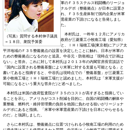
軍のＦ３５ステルス戦闘機のリージョ
ナルデポ（整備拠点）が日本に設置さ
れ、Ｆ３５生産体制で国内企業が米軍
需産業の下請けになると告発しまし
た。
本村氏は、一昨年１２月にアメリカ
（写真）質問する本村伸子議員
政府が三菱重工小牧南工場（愛知県）
＝１８日、衆院予算委
と、ＩＨＩ瑞穂工場(東京都)にアジア太
平洋地域のＦ３５整備拠点の設置を決定したことに触れ、日本が米軍の
ための整備拠点になるのかと追及。中谷元・防衛相は「現時点で計画は
ない」と答弁。これに対して本村氏は２０１３年の内閣官房長官談話で
「国内に設置される整備基盤により米軍に対する支援も可能となる」と
書いてあると指摘すると、中谷氏は現時点での「整備基盤」が三菱重工
業小牧南工場とＩＨＩ瑞穂工場だと認めました。本村氏は「米軍支援が
可能になるという重大な答弁だ｣と述べました｡
本村氏は米国の政府監査院がＦ３５のコストが高すぎると指摘してい
ることを示し、アメリカがコスト削減を目的に、自国の戦闘機の解体や
重整備、燃料代・維持管理費の負担を他国に負わせる狙いがリージョナ
ルデポにあると指摘。「米軍や米軍需産業の下請けを日本にやらせるも
のだ」と強調しました。
さらに本村氏は、整備拠点に位置づけられる小牧南工場の利用のため
に滑走路はどこを使用するかと質問。中谷氏は「小牧南工場に隣接する