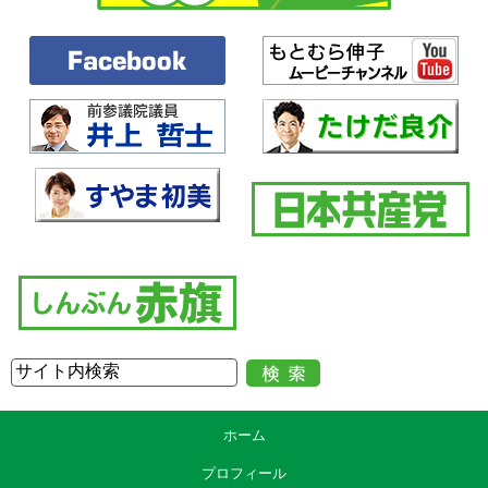
○本村伸子
資料の四百九十六ページのところを見ていただきたいんですけれども、
子がいる婚姻関係事件については、原則として、全件、家裁調査官を関
与させるべきだということを、日弁連の皆さんのシンポジウムの提言で
はなされておりまして、こうした部分の拡充ももっと必要でございます
し、三権分立の、人権を守るとりでであるこの裁判所が、政府の総人件
費抑制方針に協力し、定員合理化計画に協力するというのは、本当に私
はおかしいというふうに、先ほども道下議員からもお話がありましたけ
れども、やはりおかしいというふうに思っております。
なぜ削減できるのかということも問いたいというふうに思うんですけれ
ども、この間も、いろいろな現場の皆さんからお話を聞いてまいりまし
た。例えば、下級裁の会計課の方が、四人体制でやっていたのが三人に
なって、そしてメンタルヘルスの不調になって、一人病欠になって、二
人体制になってしまったというお声をお伺いしました。こういうところ
にちゃんとカバーができていないという問題があります。
そして、先ほど事件数の話もありましたけれども、別の下級裁の職員の
方からは、民事訴訟事件も内容が複雑化しているのに、書記官の配置が
削減されてしまったと。事件数だけではなく内容をちゃんと見てほしい
という声がございました。
ホーム
また別の下級裁では、メンタルヘルスに不調を来してしまった職員の方
がいて、周りの方がフォローをして、今度はそのフォローしていた方が
プロフィール
体を壊してしまい、ドミノ倒しのような状況になっていると。これはこ