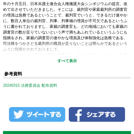
年の十月五日、日本弁護士連合会人権擁護大会シンポジウムの提言、改
めて出させていただきました。そこには、裁判官や家庭裁判所の調査官
の増員は急務であるということで、裁判官でいうと、できるだけ速やか
に、数百人単位の裁判官、判事、判事補の増員が不可欠であるというふ
うに書かれておりますし、家裁の調査官も、どの地域においても家裁の
調査官の数が足りていないという声で満ちあふれているというふうにも
指摘をされ、家裁の調査官の速やかな増員及び体制強化は急務である、
司法権をつかさどる裁判所の職員が足りないことは明らかであるという
ふうに指摘がされておりまして。
にもかかわらず、今回、減員の法案となっております。なぜこうした声
を聞かないのか、最高裁の方にお伺いしたいと思います。
すべて表示
○小野寺最高裁判所長官代理者
参考資料
お答えいたします。
裁判所といたしましては、これまでも、事件動向や事件処理状況等を踏
20240315 法務委員会 配布資料
まえまして、裁判官や裁判所書記官を相当数増員するとともに、家裁調
査官についても一定の増員を行うなど、必要な人的体制の整備を図って
きたところでございます。
他方で、近年の裁判所全体の事件動向につきましては、成年後見関係事
件などの一部の事件を除きますと落ち着いた状態が続いております。民
事訴訟事件や刑事訴訟事件、少年事件については長期的に見て減少の傾
向にあります。
このような事件動向を踏まえますと、令和六年度につきましては、これ