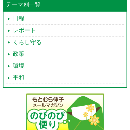
までの増員分を有効活用しつつ、審理運営の改善、工夫等も引き続き行
テーマ別一覧
うことで、適正かつ迅速な事件処理を行うことができるものと考えてい
るところでございます。
日程
他方で、国家公務員の定員をめぐる情勢が厳しさを増す中で、引き続
き、裁判所としての必要な体制を整備していくために、国家の一機関と
レポート
して、他の行政官庁と同様に、事務の効率化等、必要な内部努力を行
い、定員合理化に協力することは必要であるというふうに考えており、
技能労務職員及び裁判所事務官を対象とした定員の合理化を予定してい
くらし守る
るところでございます。
もっとも、裁判所事務官につきましては、事件処理の支援のための体制
政策
強化及び国家公務員の子供の共育て推進等を図るために増員をお願いし
ているところであります。
環境
以上の増減を通じますと、全体としては職員の員数は減少ということに
なりますけれども、技能労務職員につきましては、定年による退職に裁
平和
判所の事務への支障の有無を考慮しつつ、外注化による合理化等が可能
かを判断し、後任を不補充とすることにより生じた欠員について減員を
行うものであります。
また、裁判所事務官につきましては、既存業務の見直し、例えば庁舎新
営の終了に伴う事務の減少分等について、合理化による減員を行うもの
であり、いずれも裁判所の事件処理に影響が出るものではないというふ
うに考えております。
裁判所といたしましては、引き続き、今後の事件動向や事件処理状況を
踏まえつつ、必要な人的体制の整備について検討を続けてまいりたいと
考えております。