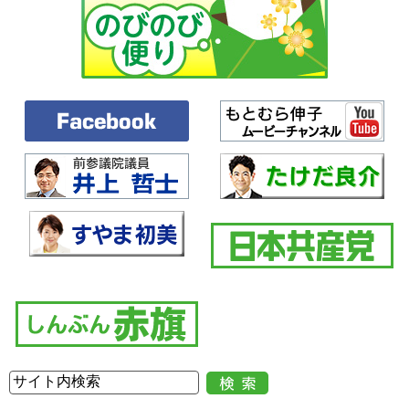
もと家族に、今すぐ在留特別許可を出し、日本で安心して住み続けられ
るようにするべきです。
なお、修正案の難民認定申請に対する配慮、監理措置の適正の確保
は、違反の刑事罰もなく、不認定処分が手続違反で取り消されこともな
く、実効性はまったくありません。
政府は、本法案を撤回し、国際人権基準にそった人権尊重の制度に徹
底的に見直すことを強く求め、反対討論といたします。
以上