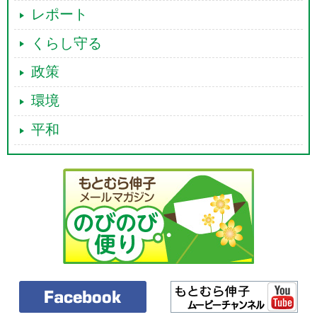
慮」義務などに留めるべきではなく、端的に禁止すべきです。本修正案
レポート
では、この規定を「禁止」規定に修正することとしております。
くらし守る
また、この禁止規定の施行に関し必要と認める場合には、法人等に対
し、寄附の勧誘に関する業務の状況に関して必要な報告を求めることが
政策
できるようにするとともに、禁止規定に違反する場合のうち、一定の場
合には、勧告・命令の措置をとることができるようにするとの修正をし
環境
ております。
第二の修正項目として、生命保険契約の解除により寄附のための資金
平和
を調達するよう要求することが禁止されることを明らかにするととも
に、寄附のために処分を要求することが禁止される財産の範囲を拡大
し、個人等の生活を維持するために必要な財産が含まれるよう修正する
ことといたしております。
第三の修正項目は、寄附の意思表示の取消権です。まず、法人等が寄
附の勧誘をするに際して寄附の勧誘を行う法人等を特定するに足りる事
項を告げないこと等により個人が誤認した場合は、これによってなされ
た寄附の意思表示を取り消すことができることといたしました。
次に、個人を寄附をするか否かについて適切な判断をすることが困難
な状態に陥らせ、又は個人がそのような状態に陥っていることに乗じ、
寄附の勧誘をしてはならないとの規定に違反して寄附の勧誘が行われた
場合も、これによってなされた寄附の意思表示を取り消すことができる