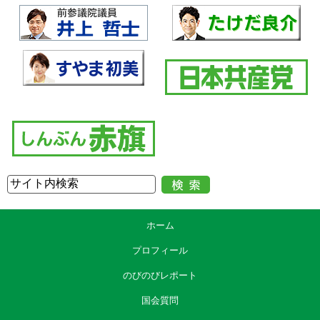
ようにするとともに、この取消権については、時効の特例を定める第九
条の規定の対象から除き、民法の規定のとおり、追認をすることができ
る時から五年、行為の時から二十年に伸長する修正を行っております。
第四の修正項目として、この法律の規定についての検討につき、この
法律の施行後「三年を目途」とする部分を改め、「一年を目途」に改め
る修正もしております。
続いて、「消費者契約法及び独立行政法人国民生活センター法の一部
を改正する法律案に対する修正案」ですが、本修正案は、先ほど１本目
の修正案の中で申し上げた、「個人を寄附をするか否かについて適切な
判断をすることが困難な状態に陥らせ、又は個人がそのような状態に陥
っていることに乗じ、寄附の勧誘をした場合」の取消権と同様の規定を
消費者契約法の中に盛り込むことを主な内容とするものです。
なお、両修正案につきましては、いずれも、以上の修正に伴って生ず
る条文整理等、所要の規定の整備を行うこととしております。
ホーム
以上であります。何とぞ委員各位の御賛同をお願い申し上げます。
プロフィール
のびのびレポート
国会質問