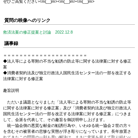
ぜひご高覧ください<m(__)m><m(__)m><m(__)m>
質問の映像へのリンク
救済法案の修正提案と討論 2022.12.8
議事録
＝＝＝＝＝＝＝＝＝＝＝＝＝＝＝＝＝＝＝＝＝
◆法人等による寄附の不当な勧誘の防止等に関する法律案に対する修正
案
◆消費者契約法及び独立行政法人国民生活センター法の一部を改正する
法律案に対する修正案
趣旨説明
ただいま議題となりました「法人等による寄附の不当な勧誘の防止等
に関する法律案に対する修正案」及び「消費者契約法及び独立行政法人
国民生活センター法の一部を改正する法律案に対する修正案」につきま
して、会派を代表して、その趣旨を御説明申し上げます。
統一協会側の悪質な献金の勧誘行為や、いわゆる統一協会２世の方々
を含むその被害者の悲惨な実態が浮き彫りになっています。長年放置さ
れてきたこの問題の一刻も早い解決は、まさに党派を超えて取り組むべ