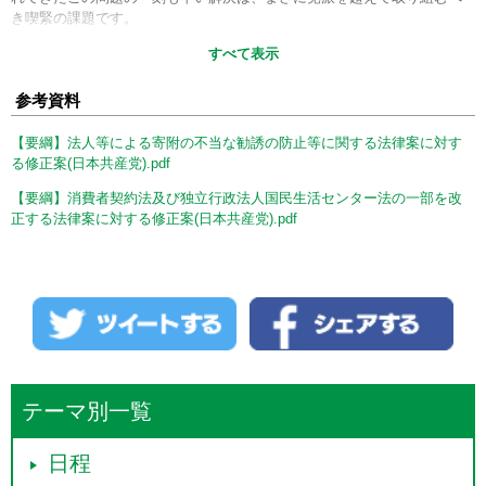
き喫緊の課題です。
すべて表示
しかし、政府提出の両法律案は、これまでの審議で明らかになったと
おり、統一協会による悪質な献金勧誘行為の特徴である、いわゆるマイ
参考資料
ンドコントロールに適切に対処できないなど、被害者救済や被害の防止
にとって極めて不十分です。
【要綱】法人等による寄附の不当な勧誘の防止等に関する法律案に対す
そこで、政府提出の法律案が少しでも使いやすく、被害者救済などに
る修正案(日本共産党).pdf
つながる実効あるものとし、さらには見直し期間に家族や２世の方々の
【要綱】消費者契約法及び独立行政法人国民生活センター法の一部を改
救済を検討することを進めるために、この２本の修正案を提出した次第
正する法律案に対する修正案(日本共産党).pdf
です。
次に、２本の修正案の主な内容について御説明申し上げます。
まず、「法人等による寄附の不当な勧誘の防止等に関する法律案に対
する修正案」について申し上げます。
第一の修正項目は、法人等が寄附の勧誘を行うに当たっての配慮義務
に関するものであります。
政府提出の原案では、第三条として、法人等が寄附の勧誘を行うに当
テーマ別一覧
たって、個人の自由な意思を抑圧し、その勧誘を受ける個人が寄附をす
るか否かについて適切な判断をすることが困難な状態に陥ることがない
ようにすること等、同条各号に掲げられた事項に配慮しなければならな
日程
いとの旨の規定が設けられていますが、このような悪質な行為は「配