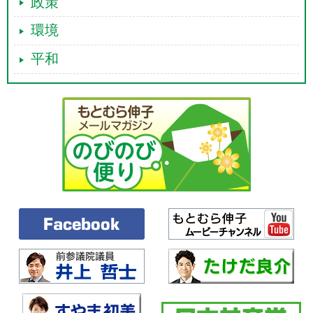
政策
を踏まえた筋だと思います。
今、憲法で必要なことは、改憲の議論ではなく、憲法原則に照らし
環境
て、それに反する現実を正す議論を予算委員会、各常任委員会でやるこ
とだと思います。
平和
菅首相による日本学術会議への人事介入は、学問の自由を侵害し、精
神的自由を脅かす問題です。違憲、違法の任命拒否は撤回するべきで
す。
桜を見る会は、安倍首相が、税金を使った政府の公式行事をみずから
の地元後援会の人々の接待に私物化したという問題です。その上、桜を
見る会前夜祭の費用について、五年間で総額八百万円以上を安倍氏の政
治資金から補填していたと報道されています。事実であれば、地元有権
者への寄附行為を禁止した公職選挙法に違反し、政治資金規正法に違反
する犯罪行為です。
しかも、安倍首相は、全ての費用は参加者の自己負担とか、事務所や
後援会の収支は一切ないと虚偽答弁を行い、一年にわたって国会、国民
をだまし続けてきたのです。民主主義を土台から壊す大問題です。この
問題の真相究明を、今、国会がやらなければなりません。
最後に、全国各地で新型コロナウイルスの感染拡大が過去最多の水準
となっている今、新型コロナから命、暮らし、営業、尊厳を守ることを
最優先にすることが政治の責任であるということを申し述べ、発言とい
たします。