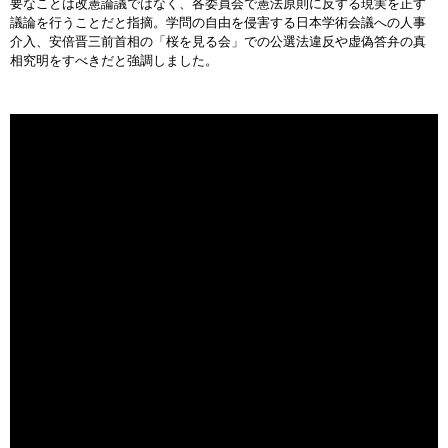
要なことは改憲論議ではなく、各委員会で憲法原則に反する現実を正す
議論を行うことだと指摘。学問の自由を侵害する日本学術会議への人事
介入、安倍晋三前首相の「桜を見る会」での公選法違反や虚偽答弁の真
相究明をすべきだと強調しました。