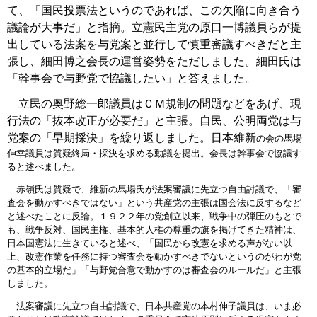
て、「国民投票法というのであれば、この欠陥に向き合う
議論が大事だ」と指摘。立憲民主党の原口一博議員らが提
出している法案を与党案と並行して慎重審議すべきだと主
張し、細田博之会長の運営姿勢をただしました。細田氏は
「幹事会で与野党で協議したい」と答えました。
立民の奥野総一郎議員はＣＭ規制の問題などをあげ、現
行法の「抜本改正が必要だ」と主張。自民、公明両党は与
党案の「早期採決」を繰り返しました。日本維新
の会の馬場
伸幸議員は質疑終局・採決を求める動議を提出。会長は幹事会で協議す
ると述べました。
赤嶺氏は質疑で、維新の馬場氏が法案審議に先立つ自由討議で、「審
査会を動かすべきではない」という共産党の主張は国会法に反するなど
と述べたことに反論。１９２２年の党創立以来、戦争中の弾圧のもとで
も、戦争反対、国民主権、基本的人権の尊重の旗を掲げてきた精神は、
日本国憲法に生きていると述べ、「国民から改憲を求める声がない以
上、改憲作業を任務に持つ審査会を動かすべきでないというのがわが党
の基本的立場だ」「与野党合意で動かすのは審査会のルールだ」と主張
しました。
法案審議に先立つ自由討議で、日本共産党の本村伸子議員は、いま必