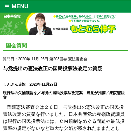
MENU
国会質問
質問日：2020年 11月 26日
第203国会
憲法審査会
与党提出の憲法改正の国民投票法改定の質疑
しんぶん赤旗 2020年11月27日
現行法の欠陥議論を／与党の国民投票法改定案 野党が指摘／衆院憲法
審
衆院憲法審査会は２６日、与党提出の憲法改正の国民投
票法改定の質疑を行いました。日本共産党の赤嶺政賢議員
は現行の国民投票法には、ＣＭ規制をめぐる問題や最低投
票率の規定がないなど重大な欠陥が残されたままだとし