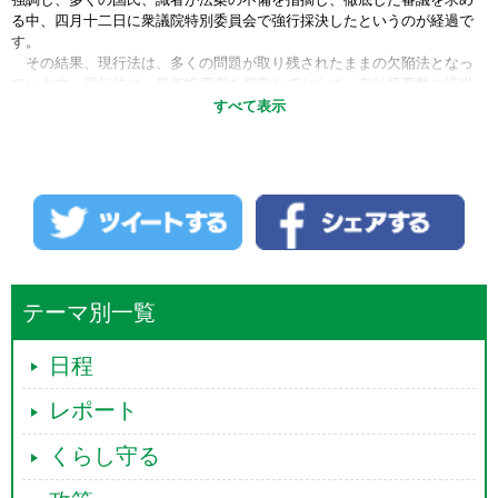
る中、四月十二日に衆議院特別委員会で強行採決したというのが経過で
す。
その結果、現行法は、多くの問題が取り残されたままの欠陥法となっ
ています。現行法は、最低投票率を規定しておらず、有効投票数の過半
数の賛成票で改正できるとしています。有権者の二割台、一割台の賛成
すべて表示
でも改憲案が通ってしまいます。また、公務員、教員の自由な意見表明
や国民投票運動を不当に制限していることや、改憲案の広報、広告の仕
組みが改憲推進側に有利なものになっていることも大問題です。国の最
高法規である憲法についての国民による直接投票の制度として欠陥だら
けです。
今与党が提出している公職選挙法並びの七項目の国民投票改定案につ
いて、与党は投票環境の整備と言いますが、持ち出された経過が問題で
す。
二〇一七年五月三日に、安倍首相が二〇二〇年と期限を区切って九条
テーマ別一覧
などの改憲を提起し、そのもとで、自民党は改憲四項目案を取りまとめ
ました。そして、この四項目案を審査会に持ち込み、各党協議で改憲案
づくりを進めるため、審査会を動かそうとしました。安倍首相が主導す
日程
る改憲に野党が反対する中で、与党は、二〇一八年に突如この七項目の
改定案を持ち出してきました。安倍改憲の呼び水にしようとしたことは
レポート
明らかです。
与党から七項目案について速やかにとの発言がありましたが、現行法
くらし守る
の根本的な欠陥を放置することは許されません。国民投票法というので
あれば、十年以上指摘され続けてきた欠陥の是正を議論することが経過