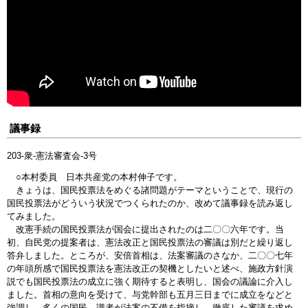
議事録
203-衆-憲法審査会-3号
○本村委員 日本共産党の本村伸子です。
きょうは、国民投票法をめぐる諸問題がテーマということで、現行の
国民投票法がどういう状況でつくられたのか、改めて議事録を読み返し
てみました。
改憲手続の国民投票法が国会に提出されたのは二〇〇六年です。当
初、自民党の提案者は、憲法改正と国民投票法の審議は別だと繰り返し
答弁しました。ところが、安倍首相は、法案審議のさなか、二〇〇七年
の年頭所感で国民投票法を憲法改正の契機としたいと述べ、施政方針演
説でも国民投票法の成立に強く期待すると表明し、国会の議論に介入し
ました。首相の意向を受けて、与党幹部も五月三日までに成立をなどと
強調し、多くの国民、識者が法案の不備を指摘し、徹底した審議を求め