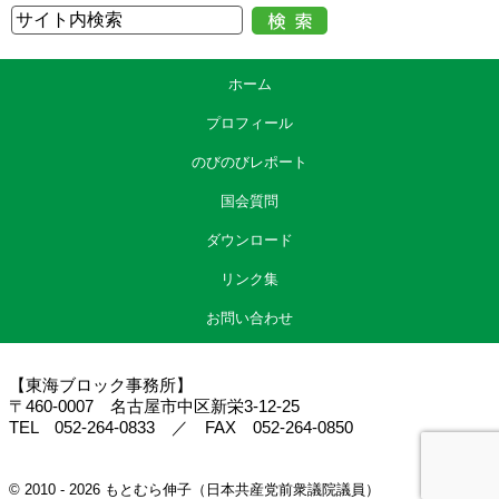
今後の対応という中に、健康被害の情報提供の義務化というところもあ
るわけですけれども、線を引っ張っておきました。事業者、届出者は、
健康被害と疑われる情報を収集し、健康被害と疑われる情報、医師が診
断したものに限るというふうになっております。ここは問題だというふ
ホーム
うに思います。医師が診断したものに限らず、消費者から直接寄せられ
た情報なども事業者が報告することに含むべきだというふうに思ってお
プロフィール
ります。
また、当該食品との因果関係が不明であっても速やかに消費者庁長官及
のびのびレポート
び都道府県知事等に情報提供することを、食品表示法に基づく内閣府令
国会質問
である食品表示基準における届出者の遵守事項とするというふうになっ
ておりますけれども、この速やかにというのは、重篤の場合十五日以
ダウンロード
内、重篤等以外は三十日以内を想定しているのではないかというふうに
思われますけれども、今回の紅こうじの関連の製品でも、亡くなられた
リンク集
方もいらっしゃいます。重篤の方々がいらっしゃいます。同時に、重篤
の範疇にはならないであろうけれども、つらい思いをされている方々も
お問い合わせ
おられます。この十五日、三十日というのは遅過ぎるというふうに思う
わけです。
命と健康を一刻も早く守るというためにも、原因究明、分析、これを一
【東海ブロック事務所】
刻も早く進めるためにも、もっと早く報告をするように義務づけるべき
〒460-0007 名古屋市中区新栄3-12-25
だというふうに思いますし、報告をしなかった場合の罰則も設けるべき
TEL 052-264-0833 ／ FAX 052-264-0850
だというふうに思っております。
今三点申し上げましたけれども、その点、消費者担当大臣、そして副大
臣、お願いしたいと思います。
© 2010 - 2026 もとむら伸子（日本共産党前衆議院議員）