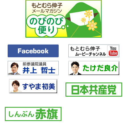
が五月十五日時点で解析をした二千五十症例を見ても発症時期は同様の
傾向であったというふうに書いてあるんですけれども、この大阪市の会
議の資料を見てみると、そうでもないということがございまして、やは
り正確に記すべきだというふうに思いますし、そして調査、研究、分析
をしっかりと二〇二三年十二月以前も行うべきだというふうに考えます
けれども、これは厚生労働副大臣、お願いしたいと思います。
○濵地副大臣
お答えいたします。
先生御指摘の点でございますけれども、先ほど政府参考人が答弁いたし
ましたとおり、日本腎臓学会を通じて得られた百八十九の症例につきま
しては、これは摂取時期にかかわらず、医師が実際に診断をしました初
診日が令和五年十二月から令和六年三月に集中しているということを公
表し、表しているものでございます。
一方、大阪市の取りまとめにおきましては、これは患者本人からの申出
による発症時期でございまして、その差があることは我々も承知をして
おりますけれども、いずれにしましても、今後、大阪市の調査について
は、大阪市が引き続き分析を進めております、その進捗を注視をしてま
いりたいというふうに厚労省としても思っております。
○本村伸子
二〇二三年十二月以前も健康被害の訴えがあるわけですから、国も徹底
的に調査をするべきだということを強く求めたいと思います。