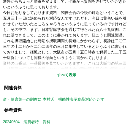
通告からちょっと順番を変えまして、七番から質問をさせていただきた
いというふうに思っております。
今日お配りをしております資料、閣僚会合の今後の対応ということで、
五月三十一日に決められた対応なんですけれども、今日は黄色い線を引
かせていただいたところをやろうというふうに思っているのですけれど
も、その中で、まず、日本腎臓学会を通じて得られた百八十九症例、こ
れに基づきまして、このように書かれております。紅こうじ関連製品、
これを摂取開始した時期や摂取期間の長短にかかわらず、初診は二〇二
三年の十二月から二〇二四年の三月に集中しているというふうに書かれ
ておりまして、括弧として、大阪市が五月十五日時点で解析した二千五
十症例についても同様の傾向というふうに書かれております。
資料の五番目、一番最後を見ていただきますと、これは大阪市の第三回
小林製薬の紅麹配合食品にかかる大阪市食中毒対策本部会議の資料です
けれども、二〇二一年四月から紅麹コレステヘルプが販売を開始され
すべて表示
て、それ以降、二〇二三年十二月以降にかかわらず、健康被害者の発症
があるというふうになっております。
関連資料
その点でお伺いをしたいんですけれども、小林製薬の三商品の被害は二
〇二三年十二月以前にも出ておりますけれども、その原因についてどの
命・健康第一の制度に 本村氏 機能性表示食品対応ただす
ように分析をしているのか、まず、お伺いをしたいと思います。これは
厚生労働省、お願いします。
参考資料
○鳥井政府参考人
20240604 消費者特 資料
お答えいたします。