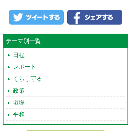
厚生労働省で、日本腎臓学会を通じて得られました百八十九症例の病像
の把握に取り組みまして、その結果、摂取開始時期や摂取期間の長短に
かか
わりませず、初診日は令和五年十二月から令和六年三月に集中している
ことから、対応する期間に製造された製品の原材料ロットについて分析
を行っておりますけれども、それ以前の原材料ロットについても念のた
め分析を行っております。その結果、今回検出されております三つの化
合物のピークは確認されなかったところでございます。
テーマ別一覧
○本村伸子
日程
そうしますと、別の要因があるという理解でよろしいでしょうか。
レポート
○鳥井政府参考人
前提といたしまして、日本腎臓学会の調査は医師からの情報提供に基づ
くらし守る
くものである一方、大阪市の調査は患者本人からの状況に基づくもので
ございます。
政策
厚労省は、原因究明といたしまして、日本腎臓学会のデータの方の病像
の把握に取り組んでおりまして、ただ、それ以外の時期についても確認
環境
は行っているというところでございます。
○本村伸子
平和
先ほど、プベルル酸、そして二つの化合物は検出されなかったというふ
うにおっしゃいました。閣僚会合の今後の対応の文章の中には、大阪市