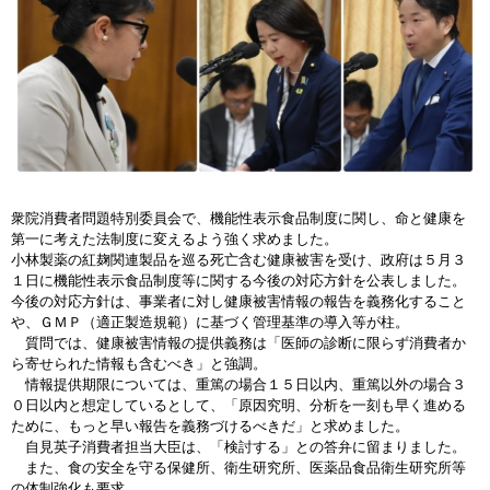
衆院消費者問題特別委員会で、機能性表示食品制度に関し、命と健康を
第一に考えた法制度に変えるよう強く求めました。
小林製薬の紅麹関連製品を巡る死亡含む健康被害を受け、政府は５月３
１日に機能性表示食品制度等に関する今後の対応方針を公表しました。
今後の対応方針は、事業者に対し健康被害情報の報告を義務化すること
や、ＧＭＰ（適正製造規範）に基づく管理基準の導入等が柱。
質問では、健康被害情報の提供義務は「医師の診断に限らず消費者か
ら寄せられた情報も含むべき」と強調。
情報提供期限については、重篤の場合１５日以内、重篤以外の場合３
０日以内と想定しているとして、「原因究明、分析を一刻も早く進める
ために、もっと早い報告を義務づけるべきだ」と求めました。
自見英子消費者担当大臣は、「検討する」との答弁に留まりました。
また、食の安全を守る保健所、衛生研究所、医薬品食品衛生研究所等
の体制強化も要求。