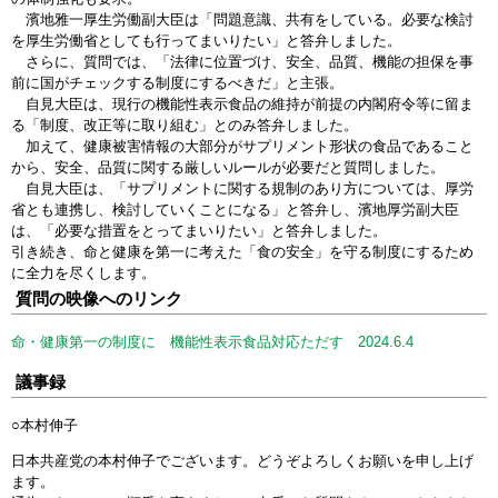
濱地雅一厚生労働副大臣は「問題意識、共有をしている。必要な検討
を厚生労働省としても行ってまいりたい」と答弁しました。
さらに、質問では、「法律に位置づけ、安全、品質、機能の担保を事
前に国がチェックする制度にするべきだ」と主張。
自見大臣は、現行の機能性表示食品の維持が前提の内閣府令等に留ま
る「制度、改正等に取り組む」とのみ答弁しました。
加えて、健康被害情報の大部分がサプリメント形状の食品であること
から、安全、品質に関する厳しいルールが必要だと質問しました。
自見大臣は、「サプリメントに関する規制のあり方については、厚労
省とも連携し、検討していくことになる」と答弁し、濱地厚労副大臣
は、「必要な措置をとってまいりたい」と答弁しました。
引き続き、命と健康を第一に考えた「食の安全」を守る制度にするため
に全力を尽くします。
質問の映像へのリンク
命・健康第一の制度に 機能性表示食品対応ただす 2024.6.4
議事録
○本村伸子
日本共産党の本村伸子でございます。どうぞよろしくお願いを申し上げ
ます。